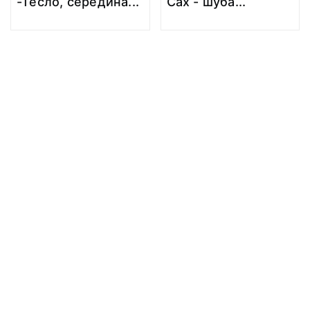
-Тесло, середина
...
Сах - шуба
...
© 2019 Музей Природы и Человека
Все права защищены.
Условия использования материалов сайта
Отправить сообщение
Сообщение об ошибке
Перейти на сайт музея