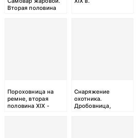
Самовар жаровой.
XIX в.
Вторая половина
XIX в. Неизвестен
Пороховница на
Снаряжение
ремне, вторая
охотника.
половина ХIX -
Дробовница,
первая половина
вторая половина
ХХ. Неизвестен
ХIX - первая
половина ХХ.
Неизвестен