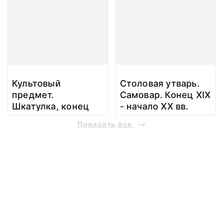
Культовый
Столовая утварь.
предмет.
Самовар. Конец XIX
Шкатулка, конец
- начало XX вв.
XIX - начало XX
Неизвестен
Показать все
века. Неизвестен