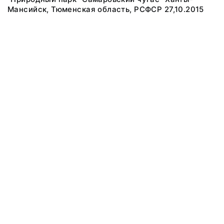
Мансийск, Тюменская область, РСФСР 27,10.2015
© 2019 Музей Природы и Человека
Все права защищены.
Условия использования материалов сайта
Отправить сообщение
Сообщение об ошибке
Перейти на сайт музея