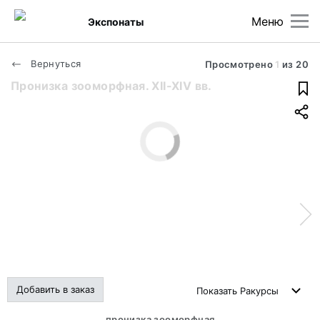
Меню
Экспонаты
Вернуться
Просмотрено
1
из
20
Пронизка зооморфная. XII-XIV вв.
Добавить в заказ
Показать
Ракурсы
пронизка зооморфная