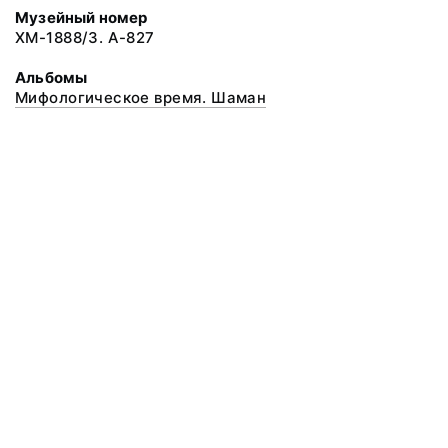
Музейный номер
ХМ-1888/3. А-827
Альбомы
Мифологическое время. Шаман
© 2019 Музей Природы и Человека
Все права защищены.
Условия использования материалов сайта
Отправить сообщение