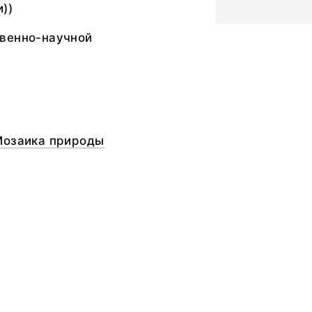
))
венно-научной
Мозаика природы