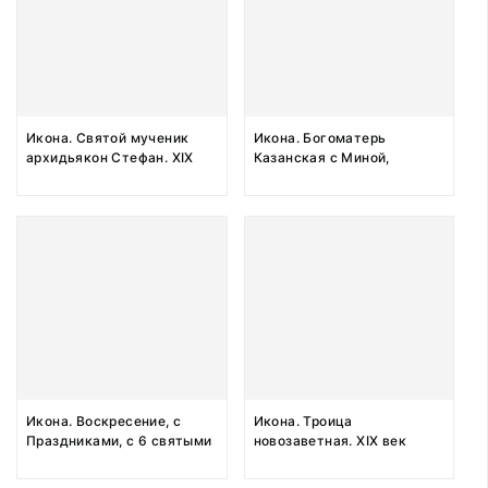
Икона. Святой мученик
Икона. Богоматерь
архидьякон Стефан. XIX
Казанская с Миной,
век
Лаврентием, Лонгином,
Сотником и святым
(Ильей-пророком?) на
полях. XIX век
Икона. Воскресение, с
Икона. Троица
Праздниками, с 6 святыми
новозаветная. XIX век
на полях. XIX век