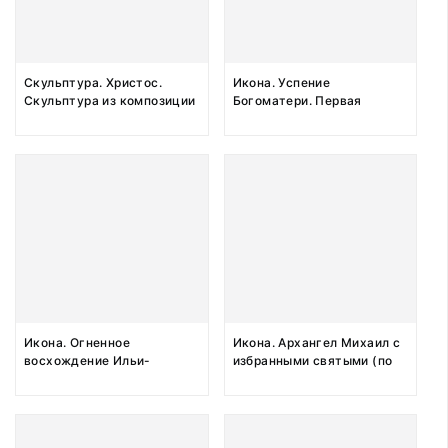
Скульптура. Христос.
Икона. Успение
Скульптура из композиции
Богоматери. Первая
"Распятие" Первая
половина ХIХ века
половина ХIХ века
Икона. Огненное
Икона. Архангел Михаил с
восхождение Ильи-
избранными святыми (по
пророка, с 2 святыми на
типу собор Архангела
полях. Начало XIX века
Михаила), с 2 святыми на
полях. XIX век