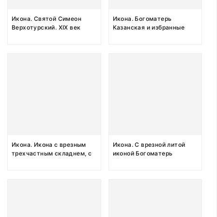
Икона. Святой Симеон
Икона. Богоматерь
Верхотурский. XIX век
Казанская и избранные
святые Флор и Лавр,
Зосим, Медост, Иоанн
Предтеча, Власий,
Савватий. XIX век
Икона. Икона с врезным
Икона. С врезной литой
трехчастным складнем, с
иконой Богоматерь
ангелом-хранителем и
Казанская. XIX век
Иоанном на полях. XIX век