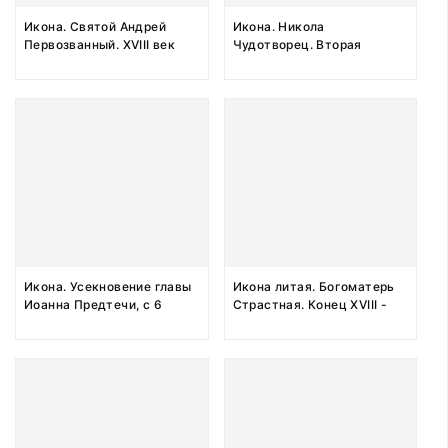
Икона. Святой Андрей
Икона. Никола
Первозванный. XVIII век
Чудотворец. Вторая
половина XVIII - первая
половина XIX века
Икона. Усекновение главы
Икона литая. Богоматерь
Иоанна Предтечи, с 6
Страстная. Конец XVIII -
святыми на полях. Конец
начало XIX века
XVIII - начало XIX века