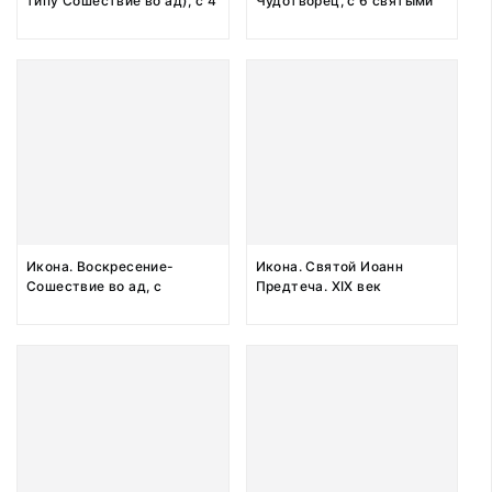
типу Сошествие во ад), с 4
Чудотворец, с 6 святыми
предстоящими на полях.
на полях. XIX век
XIX век
Икона. Воскресение-
Икона. Святой Иоанн
Сошествие во ад, с
Предтеча. XIX век
Праздниками (16 клейм).
XIX век