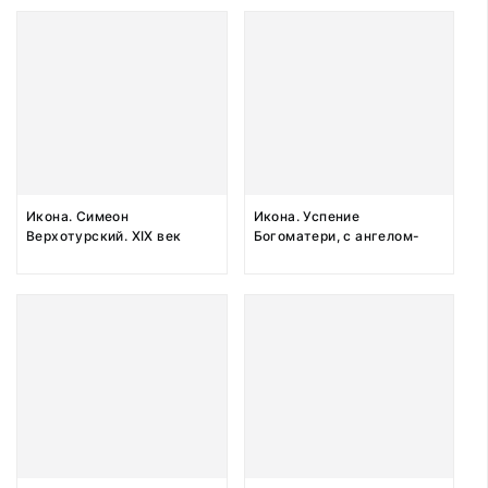
Икона. Симеон
Икона. Успение
Верхотурский. XIX век
Богоматери, с ангелом-
хранителем и святой
Матреной на полях. XIX век