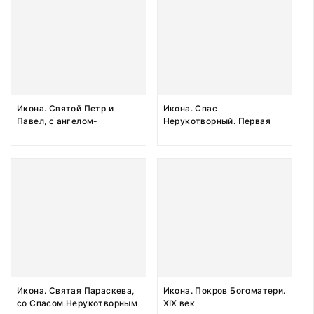
Икона. Святой Петр и
Икона. Спас
Павел, с ангелом-
Нерукотворный. Первая
хранителем, Иоанном
треть XIX века
Предтечей, Флором и
Лавром, Алексеем, Лукией
на полях. XIX век
Икона. Святая Параскева,
Икона. Покров Богоматери.
со Спасом Нерукотворным
XIX век