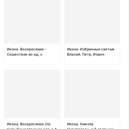
Икона. Воскресение -
Икона. Избранные святые
Сошествие во ад, с
Власий, Петр, Иоанн
Праздниками. XIX век
Предтеча, Марфа,
Григорий. XIX век
Икона. Воскресение (по
Икона. Никола