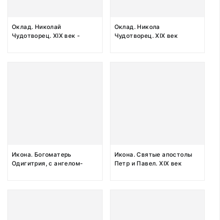
Оклад. Николай
Оклад. Никола
Чудотворец. XIX век -
Чудотворец. XIX век
начало ХХ века
Икона. Богоматерь
Икона. Святые апостолы
Одигитрия, с ангелом-
Петр и Павел. XIX век
хранителем, Екатериной,
Матроной и Фомаидой на
полях. XIX век