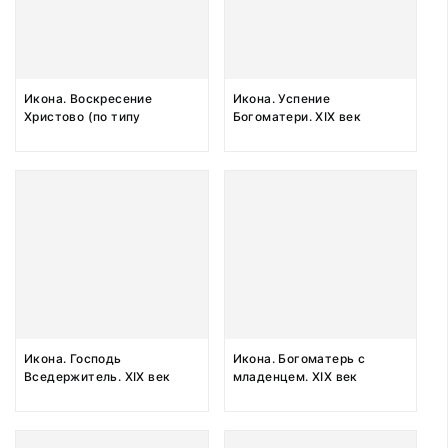
Икона. Воскресение
Икона. Успение
Христово (по типу
Богоматери. XIX век
Сошествие во ад), с
Праздниками. Конец XVIII
века - начало XIX века
Икона. Господь
Икона. Богоматерь с
Вседержитель. XIX век
младенцем. XIX век