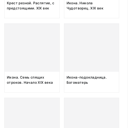
Крест резной. Распятие, с
Икона. Никола
предстоящими. XIX век
Чудотворец. ХIХ век
Икона. Семь спящих
Икона-подокладница.
отроков. Начало XIX века
Богоматерь
Владимирская. Первая
половина ХIХ века