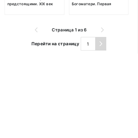
предстоящими. XIX век
Богоматери. Первая
половина ХIХ века
Страница 1 из 6
Перейти на страницу
© 2019 Музей Природы и Человека
Все права защищены.