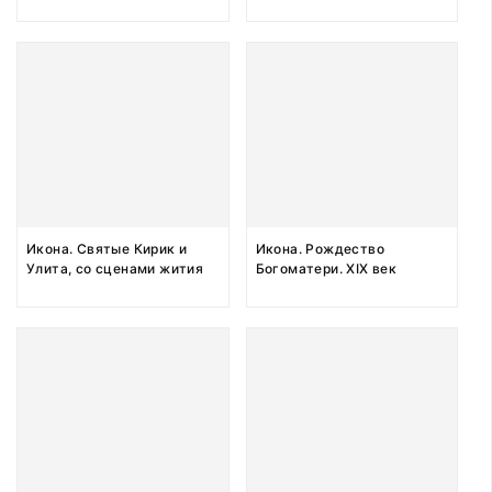
на фоне слева. Первая
половина ХIХ века
Икона. Святые Кирик и
Икона. Рождество
Улита, со сценами жития
Богоматери. XIX век
(4 сцены). XIX век