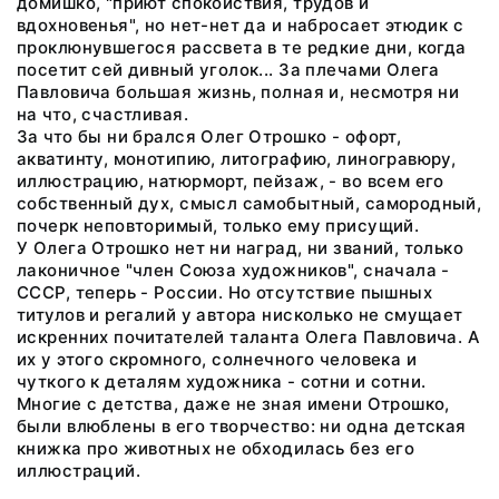
домишко, "приют спокойствия, трудов и
вдохновенья", но нет-нет да и набросает этюдик с
проклюнувшегося рассвета в те редкие дни, когда
посетит сей дивный уголок... За плечами Олега
Павловича большая жизнь, полная и, несмотря ни
на что, счастливая.
За что бы ни брался Олег Отрошко - офорт,
акватинту, монотипию, литографию, линогравюру,
иллюстрацию, натюрморт, пейзаж, - во всем его
собственный дух, смысл самобытный, самородный,
почерк неповторимый, только ему присущий.
У Олега Отрошко нет ни наград, ни званий, только
лаконичное "член Союза художников", сначала -
СССР, теперь - России. Но отсутствие пышных
титулов и регалий у автора нисколько не смущает
искренних почитателей таланта Олега Павловича. А
их у этого скромного, солнечного человека и
чуткого к деталям художника - сотни и сотни.
Многие с детства, даже не зная имени Отрошко,
были влюблены в его творчество: ни одна детская
книжка про животных не обходилась без его
иллюстраций.