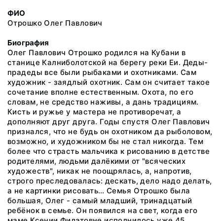
ФИО
Отрошко Олег Павлович
Биография
Олег Павлович Отрошко родился на Кубани в
станице Калниболотской на берегу реки Еи. Деды-
прадеды все были рыбаками и охотниками. Сам
художник - заядлый охотник. Сам он считает такое
сочетание вполне естественным. Охота, по его
словам, не средство наживы, а дань традициям.
Кисть и ружье у мастера не противоречат, а
дополняют друг друга. Годы спустя Олег Павлович
признался, что не будь он охотником да рыболовом,
возможно, и художником бы не стал никогда. Тем
более что страсть мальчика к рисованию в детстве
родителями, людьми далёкими от "всяческих
художеств", никак не поощрялась, а, напротив,
строго преследовалась: дескать, дело надо делать,
а не картинки рисовать… Семья Отрошко была
большая, Олег - самый младший, тринадцатый
ребёнок в семье. Он появился на свет, когда его
маме Ксении Филатовне исполнилось уже 45.