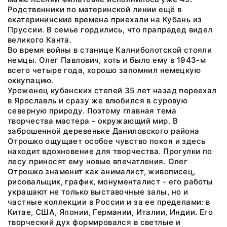
Родственники по материнской линии ещё в
екатерининские времена приехали на Кубань из
Пруссии. В семье гордились, что прапрадед видел
великого Канта.
Во время войны в станице Калниболотской стояли
немцы. Олег Павлович, хоть и было ему в 1943-м
всего четыре года, хорошо запомнил немецкую
оккупацию.
Уроженец кубанских степей 35 лет назад переехал
в Ярославль и сразу же влюбился в суровую
северную природу. Поэтому главная тема
творчества мастера - окружающий мир. В
заброшенной деревеньке Даниловского района
Отрошко ощущает особое чувство покоя и здесь
находит вдохновение для творчества. Прогулки по
лесу приносят ему новые впечатления. Олег
Отрошко знаменит как анималист, живописец,
рисовальщик, график, монументалист - его работы
украшают не только выставочные залы, но и
частные коллекции в России и за ее пределами: в
Китае, США, Японии, Германии, Италии, Индии. Его
творческий дух формировался в светлые и