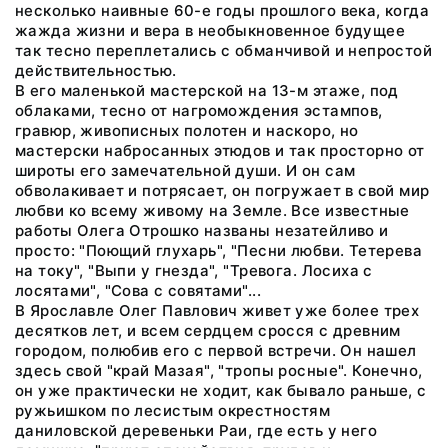
несколько наивные 60-е годы прошлого века, когда
жажда жизни и вера в необыкновенное будущее
так тесно переплетались с обманчивой и непростой
действительностью.
В его маленькой мастерской на 13-м этаже, под
облаками, тесно от нагромождения эстампов,
гравюр, живописных полотен и наскоро, но
мастерски набросанных этюдов и так просторно от
широты его замечательной души. И он сам
обволакивает и потрясает, он погружает в свой мир
любви ко всему живому на Земле. Все известные
работы Олега Отрошко названы незатейливо и
просто: "Поющий глухарь", "Песни любви. Тетерева
на току", "Выпи у гнезда", "Тревога. Лосиха с
лосятами", "Сова с совятами"...
В Ярославле Олег Павлович живет уже более трех
десятков лет, и всем сердцем сросся с древним
городом, полюбив его с первой встречи. Он нашел
здесь свой "край Мазая", "тропы росные". Конечно,
он уже практически не ходит, как бывало раньше, с
ружьишком по лесистым окрестностям
даниловской деревеньки Раи, где есть у него