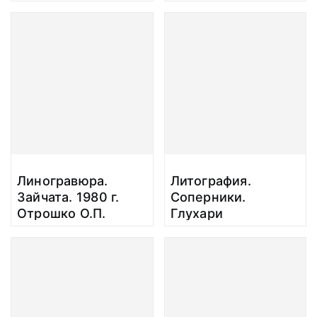
О.П.
Линогравюра.
Литография.
Зайчата. 1980 г.
Соперники.
Отрошко О.П.
Глухари
Дарвинского
заповедника. 1981
г. Отрошко О.П.